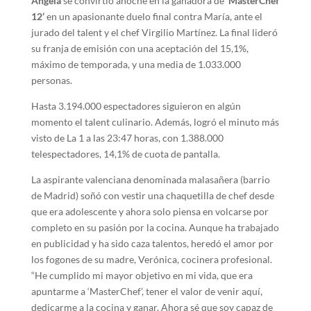
Ángela
se convirtió anoche en la ganadora de
‘MasterChef
12’
en un apasionante duelo final contra María, ante el
jurado del talent y el chef Virgilio Martínez. La final lideró
su franja de emisión con una aceptación del 15,1%,
máximo de temporada, y una media de 1.033.000
personas.
Hasta 3.194.000 espectadores siguieron en algún
momento el talent culinario. Además, logró el minuto más
visto de La 1 a las 23:47 horas, con 1.388.000
telespectadores, 14,1% de cuota de pantalla.
La aspirante valenciana denominada malasañera (barrio
de Madrid) soñó con vestir una chaquetilla de chef desde
que era adolescente y ahora solo piensa en volcarse por
completo en su pasión por la cocina. Aunque ha trabajado
en publicidad y ha sido caza talentos, heredó el amor por
los fogones de su madre, Verónica, cocinera profesional.
“He cumplido mi mayor objetivo en mi vida, que era
apuntarme a ‘MasterChef’, tener el valor de venir aquí,
dedicarme a la cocina y ganar. Ahora sé que soy capaz de