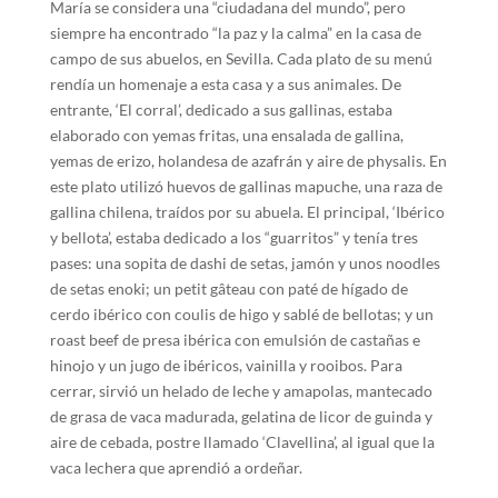
María se considera una “ciudadana del mundo”, pero
siempre ha encontrado “la paz y la calma” en la casa de
campo de sus abuelos, en Sevilla. Cada plato de su menú
rendía un homenaje a esta casa y a sus animales. De
entrante, ‘El corral’, dedicado a sus gallinas, estaba
elaborado con yemas fritas, una ensalada de gallina,
yemas de erizo, holandesa de azafrán y aire de physalis. En
este plato utilizó huevos de gallinas mapuche, una raza de
gallina chilena, traídos por su abuela. El principal, ‘Ibérico
y bellota’, estaba dedicado a los “guarritos” y tenía tres
pases: una sopita de dashi de setas, jamón y unos noodles
de setas enoki; un petit gâteau con paté de hígado de
cerdo ibérico con coulis de higo y sablé de bellotas; y un
roast beef de presa ibérica con emulsión de castañas e
hinojo y un jugo de ibéricos, vainilla y rooibos. Para
cerrar, sirvió un helado de leche y amapolas, mantecado
de grasa de vaca madurada, gelatina de licor de guinda y
aire de cebada, postre llamado ‘Clavellina’, al igual que la
vaca lechera que aprendió a ordeñar.