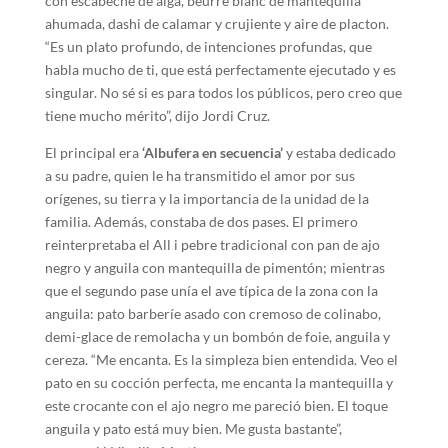
con escabeche de alga, beurre blanc de mantequilla
ahumada, dashi de calamar y crujiente y aire de placton.
“Es un plato profundo, de intenciones profundas, que
habla mucho de ti, que está perfectamente ejecutado y es
singular. No sé si es para todos los públicos, pero creo que
tiene mucho mérito”, dijo Jordi Cruz.
El principal era
‘Albufera en secuencia’
y estaba dedicado
a su padre, quien le ha transmitido el amor por sus
orígenes, su tierra y la importancia de la unidad de la
familia. Además, constaba de dos pases. El primero
reinterpretaba el All i pebre tradicional con pan de ajo
negro y anguila con mantequilla de pimentón; mientras
que el segundo pase unía el ave típica de la zona con la
anguila: pato barberíe asado con cremoso de colinabo,
demi-glace de remolacha y un bombón de foie, anguila y
cereza. “Me encanta. Es la simpleza bien entendida. Veo el
pato en su cocción perfecta, me encanta la mantequilla y
este crocante con el ajo negro me pareció bien. El toque
anguila y pato está muy bien. Me gusta bastante”,