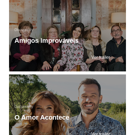
Docureality
Amigos Improváveis
Ver trailer
Docureality
O Amor Acontece
Ver trailer