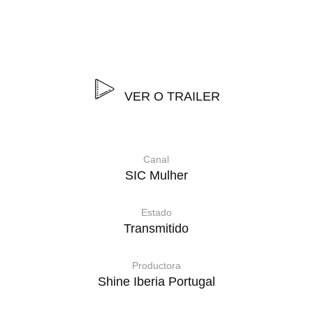
em torno do sexo, dos comportamentos sexuais e do
amor.
VER O TRAILER
Canal
SIC Mulher
Estado
Transmitido
Productora
Shine Iberia Portugal