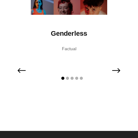
abis
Genderless
M
Factual