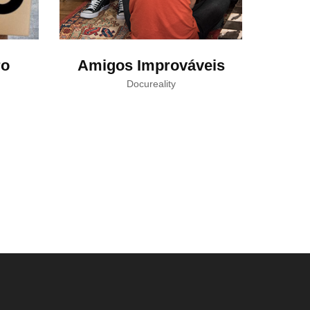
ro
Amigos Improváveis
O 
Docureality