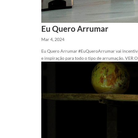
Eu Quero Arrumar
Mar 4, 2024
Eu Quero Arrumar #EuQueroArrumar vai incentivar 
e inspiração para todo o tipo de arrumação. VER 