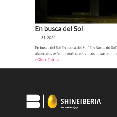
En busca del Sol
Jan 31, 2024
En busca del Sol En busca del Sol “Em Busca do So
alguns dos prêmios mais prestigiosos da gastrono
« Older Entries