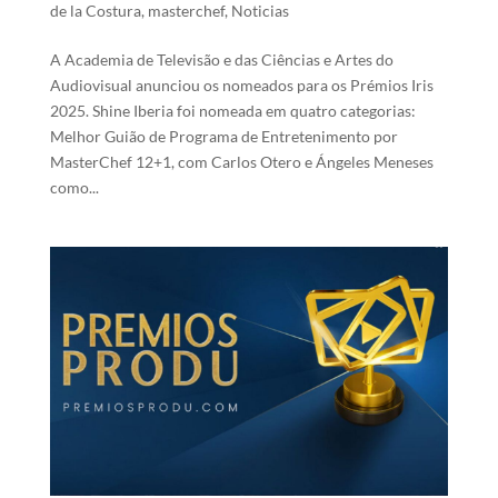
de la Costura
,
masterchef
,
Noticias
A Academia de Televisão e das Ciências e Artes do
Audiovisual anunciou os nomeados para os Prémios Iris
2025. Shine Iberia foi nomeada em quatro categorias:
Melhor Guião de Programa de Entretenimento por
MasterChef 12+1, com Carlos Otero e Ángeles Meneses
como...