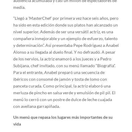
audiencia acumulada y casi un millón de espectadores de
media.
“Llegó a ‘MasterChef’ por primera vez hace seis años, pero
ha sido en esta edición donde sus platos han alcanzado un
nivel superior. Además de ser una versátil actriz, es una
compañera inmejorable y un ejemplo de esfuerzo, talento
y determinación”. Así presentaba Pepe Rodríguez a Anabel
Alonso a su llegada al duelo final. Y no defraudó. A pesar
de los nervios, la actriz enamoró a los jueces y a Pedro
Subijana, chef invitado, con su menú llamado “Biografía”.
Para el entrante, Anabel preparó una secuencia de
ibéricos con consomé de jamón y tosta de lomo con
panceta curada. Como principal, la actriz elaboró una
merluza de pincho en salsa verde y emulsión de pil pil. El
menú lo cerró con un postre de dulce de leche cuajada
con avellana garrapiñada.
Un menú que repasa los lugares más importantes de su
vida