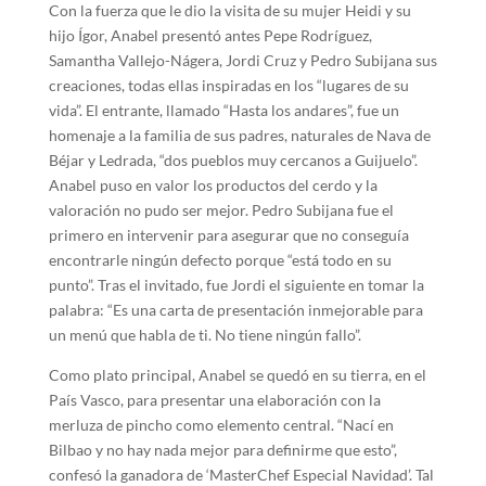
Con la fuerza que le dio la visita de su mujer Heidi y su
hijo Ígor, Anabel presentó antes Pepe Rodríguez,
Samantha Vallejo-Nágera, Jordi Cruz y Pedro Subijana sus
creaciones, todas ellas inspiradas en los “lugares de su
vida”. El entrante, llamado “Hasta los andares”, fue un
homenaje a la familia de sus padres, naturales de Nava de
Béjar y Ledrada, “dos pueblos muy cercanos a Guijuelo”.
Anabel puso en valor los productos del cerdo y la
valoración no pudo ser mejor. Pedro Subijana fue el
primero en intervenir para asegurar que no conseguía
encontrarle ningún defecto porque “está todo en su
punto”. Tras el invitado, fue Jordi el siguiente en tomar la
palabra: “Es una carta de presentación inmejorable para
un menú que habla de ti. No tiene ningún fallo”.
Como plato principal, Anabel se quedó en su tierra, en el
País Vasco, para presentar una elaboración con la
merluza de pincho como elemento central. “Nací en
Bilbao y no hay nada mejor para definirme que esto”,
confesó la ganadora de ‘MasterChef Especial Navidad’. Tal