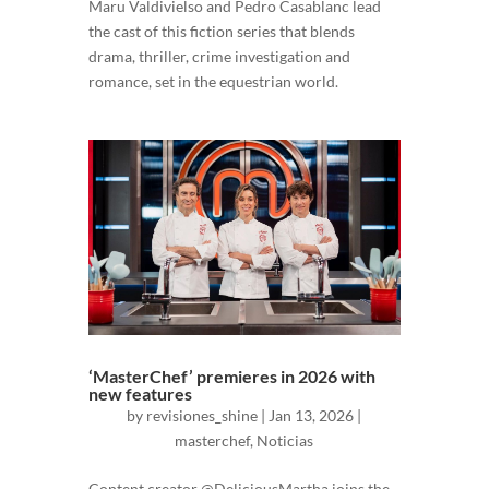
Maru Valdivielso and Pedro Casablanc lead
the cast of this fiction series that blends
drama, thriller, crime investigation and
romance, set in the equestrian world.
‘MasterChef’ premieres in 2026 with
new features
by
revisiones_shine
|
Jan 13, 2026
|
masterchef
,
Noticias
Content creator @DeliciousMartha joins the